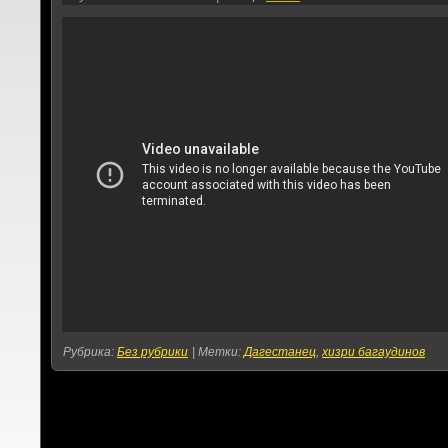
Рубрика:
Без рубрики
|
Метки:
Дагестанец
,
хизри багаудинов