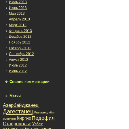
Июль 2013
Июнь 2013
Май 2013
Апрель 2013
Март 2013
Февраль 2013
Декабрь 2012
Ноябрь 2012
Октябрь 2012
Сентябрь 2012
Август 2012
Июль 2012
Июнь 2012
Свежие комментарии
Метки
Азербайджанец
Дагестанец
Кавказец убил
Педофил
Киргиз
русского
Ставрополье
Узбек
азеры