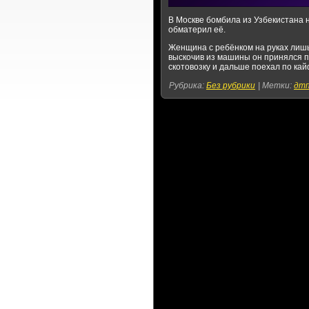
В Москве бомбила из Узбекистана 
обматерил её.
Женщина с ребёнком на руках лишь
выскочив из машины он принялся п
скотовозку и дальше поехал по кай
Рубрика:
Без рубрики
|
Метки:
дт