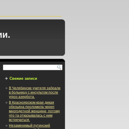
ии.
Свежие записи
В Челябинске учителя забрали
в больницу с инсультом после
угроз азербота.
В Красноярском крае дикая
обезьяна проломила череп
многодетной женщине, потому
что та отказывалась с ним
встречаться.
Незаменимый путинский