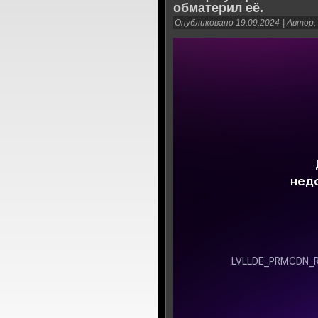
обматерил её.
Опубликовано
19.09.2024
|
Автор: