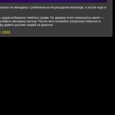
наехал на женщину с ребёнком на пешеходном переходе, а после ещё и
 чудом избежала тяжёлых травм. Но дикарю этого показалось мало —
оливать женщину грязью. После чего спокойно запрыгнул обратно в
фу давить русских людей на дорогах.
п
,
узбек