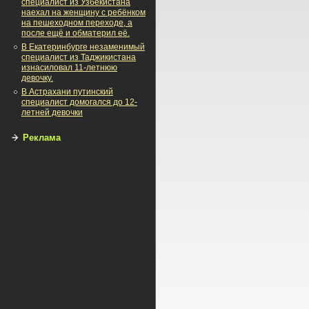
специалист из Узбекистана
наехал на женщину с ребёнком
на пешеходном переходе, а
после ещё и обматерил её.
В Екатеринбурге незаменимый
специалист из Таджикистана
изнасиловал 11-летнюю
девочку.
В Астрахани путинский
специалист домогался до 12-
летней девочки
Реклама