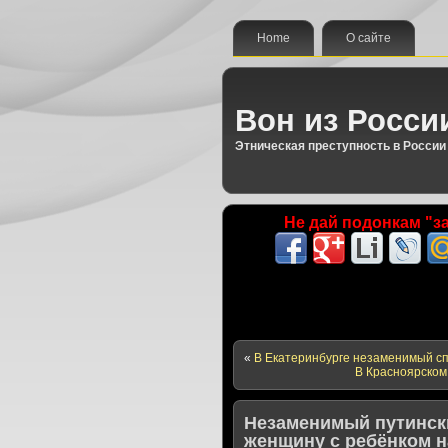
Home
О сайте
Вон из Росси
Этническая преступность в России
Не дай подонкам "за
«
В Екатеринбурге незаменимый с
В Красноярском
Незаменимый путински
женщину с ребёнком н