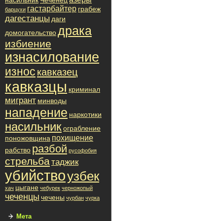
насильник
Чеченец
гастарбайтер
грабеж
барцухи
дагестанцы
даги
драка
домогательство
избиение
изнасилование
износ
кавказец
кавказцы
криминал
мигрант
минводы
нападение
наркотики
насильник
ограбление
похищение
поножовщина
разбой
рабство
русофобия
стрельба
таджик
убийство
узбек
цыгане
хач
чебурек
черножопый
чеченцы
чечены
чурбан
чурка
Мета