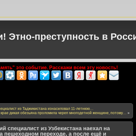
и! Этно-преступность в Росс
мять" это событие. Расскажи всем эту новость!
пециалист из Таджикистана изнасиловал 11-летнюю…
 крае дикая обезьяна проломила череп многодетной женщине, потому…
»
й специалист из Узбекистана наехал на
а пешеходном переходе, а после ещё и