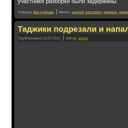
участники разборки были задержаны.
|
Рубрика:
Без рубрики
Метки:
разбой
,
расстрел
,
чеченцы
,
чече
Таджики подрезали и напа
|
Опубликовано
12.07.2013
Автор:
admin