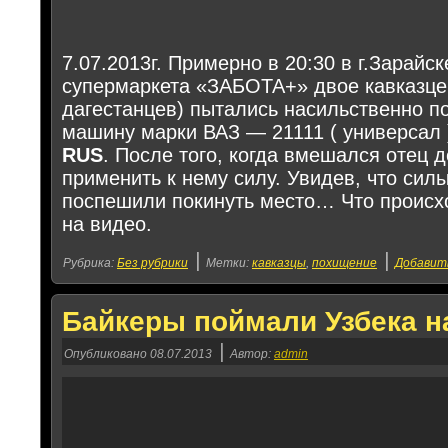
7.07.2013г. Примерно в 20:30 в г.Зарайс
супермаркета «ЗАБОТА+» двое кавказце
дагестанцев) пытались насильственно п
машину марки ВАЗ — 21111 ( универсал 
RUS
. После того, когда вмешался отец 
применить к нему силу. Увидев, что сил
поспешили покинуть место… Что происх
на видео.
|
|
Рубрика:
Без рубрики
Метки:
кавказцы
,
похищение
Добавит
Байкеры поймали Узбека н
|
Опубликовано
08.07.2013
Автор:
admin