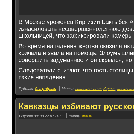
В Москве уроженец Киргизии Бактыбек 
изнасиловать несовершеннолетнюю дево
школьницей, что зафиксировали камеры
Во время нападения жертва оказала акт
кричала и звала на помощь. Злоумышле
совершить задуманное и он скрылся, но
Следователи считают, что гость столиц
такие нападения.
|
Рубрика:
Без рубрики
Метки:
изнасилование
,
Киргиз
,
насильни
Кавказцы избивают русско
|
Опубликовано
22.07.2013
Автор:
admin