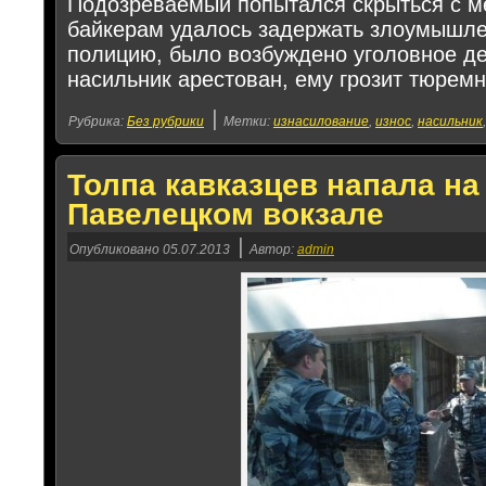
Подозреваемый попытался скрыться с ме
байкерам удалось задержать злоумышле
полицию, было возбуждено уголовное д
насильник арестован, ему грозит тюремны
|
Рубрика:
Без рубрики
Метки:
изнасилование
,
износ
,
насильник
Толпа кавказцев напала на
Павелецком вокзале
|
Опубликовано
05.07.2013
Автор:
admin