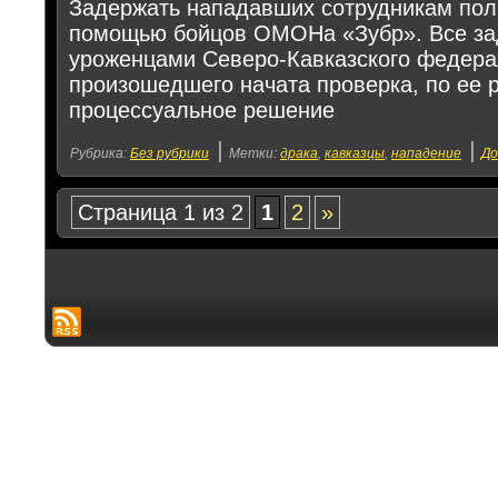
Задержать нападавших сотрудникам поли
помощью бойцов ОМОНа «Зубр». Все за
уроженцами Северо-Кавказского федерал
произошедшего начата проверка, по ее 
процессуальное решение
|
|
Рубрика:
Без рубрики
Метки:
драка
,
кавказцы
,
нападение
До
Страница 1 из 2
1
2
»