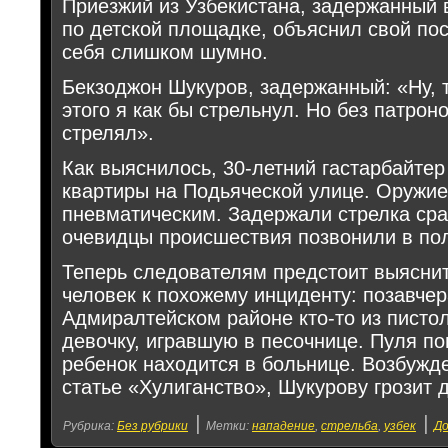
Приезжий из Узбекистана, задержанный в
по детской площадке, объяснил свой пос
себя слишком шумно.
Бекзоджон Шукуров, задержанный: «Ну, т
этого я как бы стрельнул. Но без патроно
стрелял».
Как выяснилось, 30-летний гастарбайтер
квартиры на Подьяческой улице. Оружие
пневматическим. Задержали стрелка сраз
очевидцы происшествия позвонили в по
Теперь следователям предстоит выяснит
человек к похожему инциденту: позавчер
Адмиралтейском районе кто-то из пист
девочку, игравшую в песочнице. Пуля по
ребенок находится в больнице. Возбужд
статье «Хулиганство», Шукурову грозит 
|
|
Рубрика:
Без рубрики
Метки:
нападение
,
стрельба
,
узбек
Д