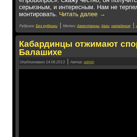
«ПроВопрос». Скажу честно, он получитс
серьезным, и интересным. Нам не терпел
монтировать.
Читать далее
→
|
|
Рубрика:
Без рубрики
Метки:
дагестанцы
,
даги
,
нападение
Кабардинцы отжимают спо
Балашихе
|
Опубликовано
14.06.2013
Автор:
admin