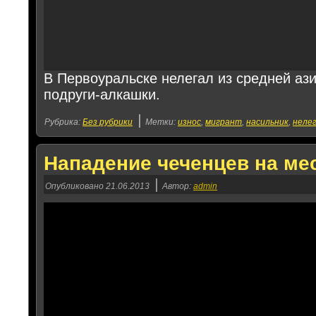
В Первоуральске нелегал из средней аз
подруги-алкашки.
|
Рубрика:
Без рубрики
Метки:
износ
,
мигрант
,
насильник
,
неле
Нападение чеченцев на ме
|
Опубликовано
21.06.2013
Автор:
admin