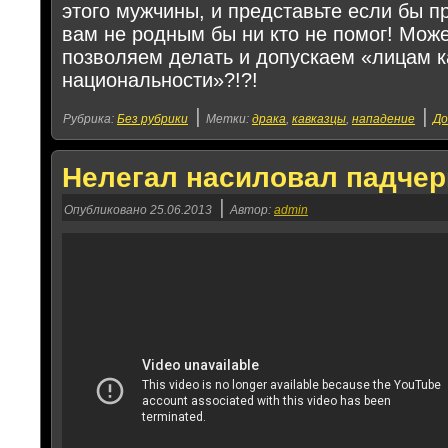
этого мужчины, и представьте если бы п
вам не родным бы ни кто не помог! Мож
позволяем делать и допускаем «лицам к
национальности»?!?!
|
|
Рубрика:
Без рубрики
Метки:
драка
,
кавказцы
,
нападение
До
Нелегал насиловал падчер
|
Опубликовано
25.06.2013
Автор:
admin