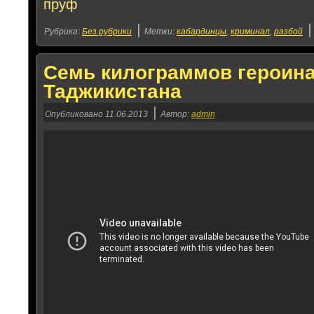
пруф
|
Рубрика:
Без рубрики
Метки:
кабардинцы
,
криминал
,
разбой
Семь килограммов героина
Таджикистана
|
Опубликовано
11.06.2013
Автор:
admin