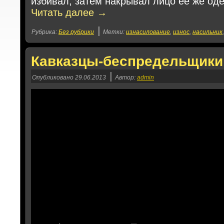
избивал, затем накрывал лицо ее же од
Читать далее
→
|
Рубрика:
Без рубрики
Метки:
изнасилование
,
износ
,
насильник
Кавказцы-беспредельщики 
|
Опубликовано
29.06.2013
Автор:
admin