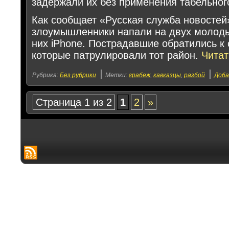
задержали их без применения табельног
Как сообщает «Русская служба новостей
злоумышленники напали на двух молоды
них iPhone. Пострадавшие обратились к
которые патрулировали тот район.
Чита
|
|
Рубрика:
Без рубрики
Метки:
грабеж
,
кавказцы
,
разбой
Доба
Страница 1 из 2
1
2
»