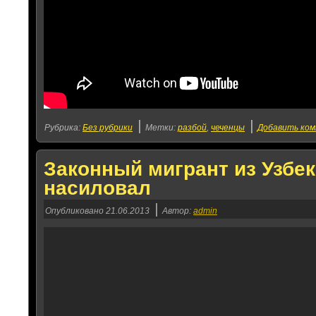
|
|
Рубрика:
Без рубрики
Метки:
разбой
,
чеченцы
Добавить ко
Законный мигрант из Узбек
насиловал
|
Опубликовано
21.06.2013
Автор:
admin