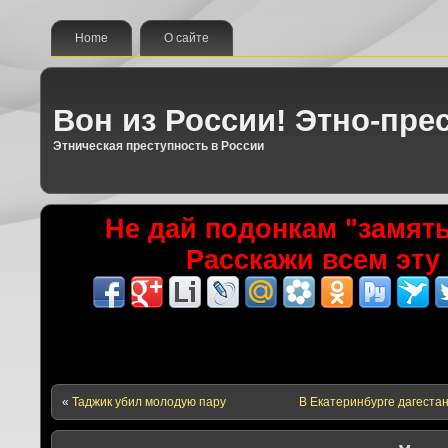
Home
О сайте
Вон из России! Этно-пре
Этническая преступность в России
Не дай подонкам "замять
Расскажи всем эту
«
Таджик убил молодую пару
В Екатеринбурге дагестан